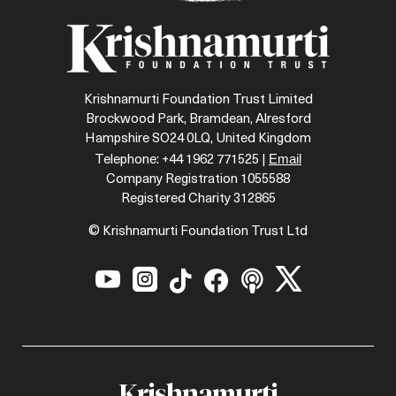
Krishnamurti Foundation Trust Limited
Brockwood Park, Bramdean, Alresford
Hampshire SO24 0LQ, United Kingdom
Email
Telephone: +44 1962 771525 |
Company Registration 1055588
Registered Charity 312865
© Krishnamurti Foundation Trust Ltd






Krishnamurti