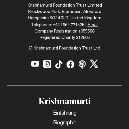
Krishnamurti Foundation Trust Limited
Brockwood Park, Bramdean, Alresford
Hampshire SO24 0LQ, United Kingdom
Email
Telephone: +44 1962 771525 |
Company Registration 1055588
Registered Charity 312865
© Krishnamurti Foundation Trust Ltd






Krishnamurti
Einführung
Biographie