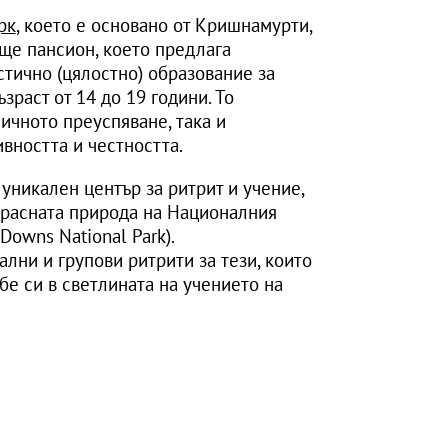
рк
, което е основано от Кришнамурти,
е пансион, което предлага
тично (цялостно) образование за
зраст от 14 до 19 години. То
ичното преуспяване, така и
вността и честността.
уникален център за ритрит и учение,
красната природа на Националния
Downs National Park).
лни и групови ритрити за тези, които
бе си в светлината на учението на