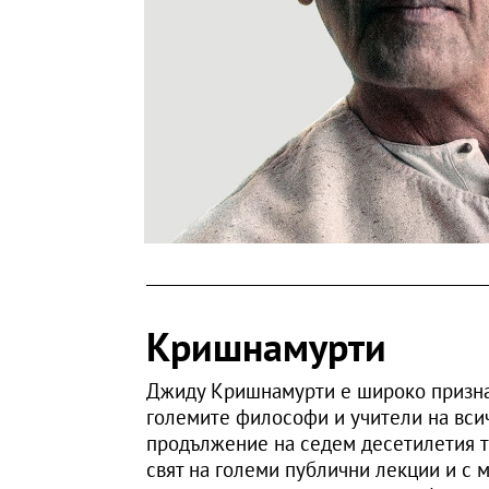
Кришнамурти
Джиду Кришнамурти е широко признат
големите философи и учители на вси
продължение на седем десетилетия т
свят на големи публични лекции и с 