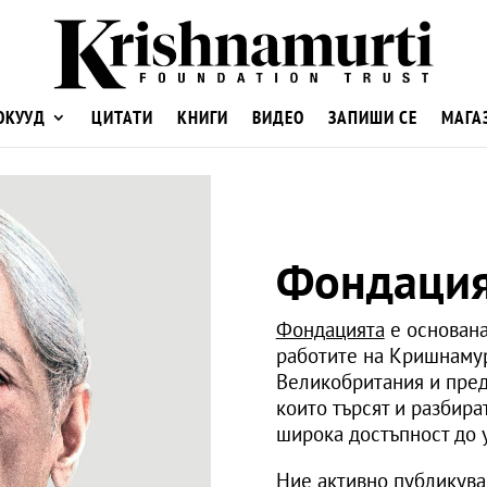
ОКУУД
ЦИТАТИ
КНИГИ
ВИДЕО
ЗАПИШИ СЕ
МАГА
Фондация
Фондацията
е основана
работите на Кришнамур
Великобритания и пред
които търсят и разбира
широка достъпност до 
Ние активно публикув