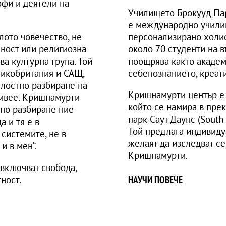
офи и деятели на
Училището Брокууд Па
е международно училищ
ото човечество, не
персонализирано холис
ност или религиозна
около 70 студенти на въ
а културна група. Той
поощрява както академ
ликобритания и САЩ,
себепознанието, креати
ялостно разбиране на
Кришнамурти център
е 
живее. Кришнамурти
който се намира в пре
ено разбиране ние
парк Саут Даунс (South 
 и тя е в
Той предлага индивидуа
 системите, не в
желаят да изследват се
и в мен“.
Кришнамурти.
 включват свобода,
ност.
НАУЧИ ПОВЕЧЕ