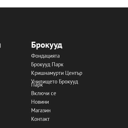
и
Брокууд
Фондацията
Брокууд Парк
Кришнамурти Център
Училището Брокууд
Парк
Включи се
Новини
Магазин
Контакт