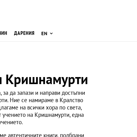
ЗИН
ДАРЕНИЯ
EN
 Кришнамурти
, за да запази и направи достъпни
ти. Ние се намираме в Кралство
лагаме на всички хора по света,
т учението на Кришнамурти, една
учението.
аме автентичните
книги
, подбрани