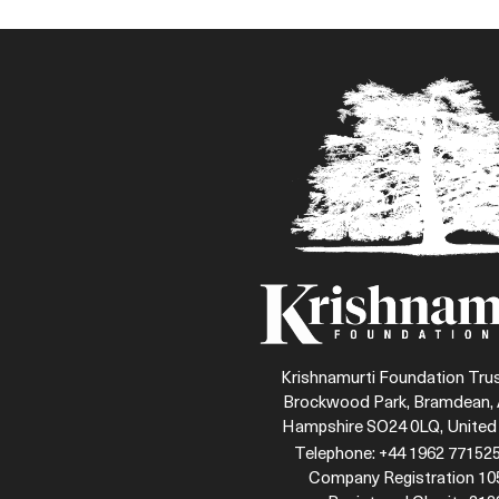
Krishnamurti Foundation Trus
Brockwood Park, Bramdean, 
Hampshire SO24 0LQ, Unite
Telephone: +44 1962 771525
Company Registration 1