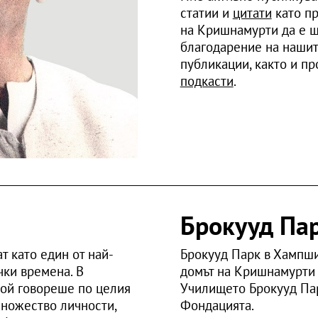
статии и
цитати
като пр
на Кришнамурти да е ш
благодарение на нашит
публикации, както и п
подкасти
.
Брокууд Па
 като един от най-
Брокууд Парк в Хампши
чки времена. В
домът на Кришнамурти в
ой говореше по целия
Училището Брокууд Па
множество личности,
Фондацията.