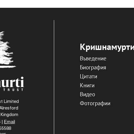
Кришнамурт
Въведение
Биография
Цитати
Книги
Видео
t Limited
Фотографии
Alresford
d Kingdom
Email
 |
055588