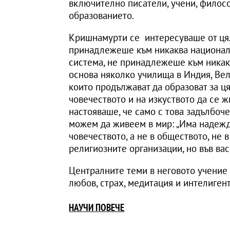
включително писатели, учени, филос
образованието.
Кришнамурти се интересуваше от цял
принадлежеше към никаква национал
система, не принадлежеше към никакв
основа няколко училища в Индия, Ве
които продължават да образоват за ц
човечеството и на изкуството да се 
настояваше, че само с това задълбоч
можем да живеем в мир: „Има надежда
човечеството, а не в обществото, не в
религиозните организации, но във вас 
Централните теми в неговото учение
любов, страх, медитация и интелигент
НАУЧИ ПОВЕЧЕ