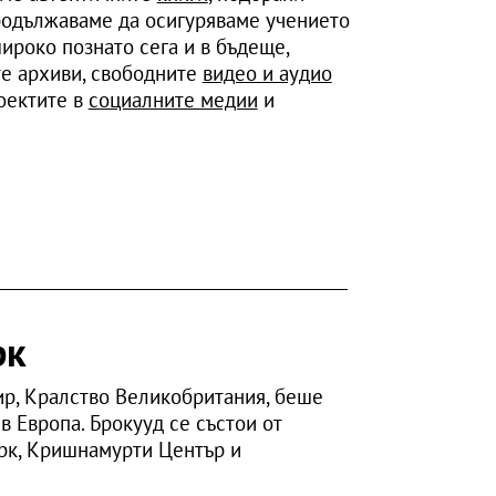
одължаваме да осигуряваме учението
ироко познато сега и в бъдеще,
е архиви, свободните
видео и аудио
роектите в
социалните медии
и
рк
р, Кралство Великобритания, беше
 Европа. Брокууд се състои от
рк, Кришнамурти Център и