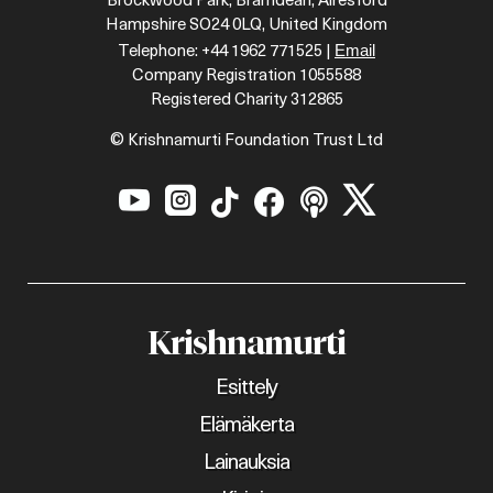
Brockwood Park, Bramdean, Alresford
Hampshire SO24 0LQ, United Kingdom
Email
Telephone: +44 1962 771525 |
Company Registration 1055588
Registered Charity 312865
© Krishnamurti Foundation Trust Ltd






Krishnamurti
Esittely
Elämäkerta
Lainauksia