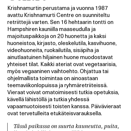
Krishnamurtin perustama ja vuonna 1987
avattu Krishnamurti Centre on suunniteltu
retriittejä varten. Sen 16 hehtaarin tontti on
Hampshiren kauniilla maaseudulla ja
majoituspaikkoja on 20 huonetta ja kaksi
huoneistoa, kirjasto, oleskelutila, kasvihuone,
videohuoneita, ruokailutila, sisäpiha ja
ainutlaatuinen hiljainen huone muodostavat
yhteiset tilat. Kaikki ateriat ovat vegetaarisia,
myös vegaaninen vaihtoehto. Ohjattua tai
ohjelmallista toimintaa on ainoastaan
teemaviikonlopuissa ja ryhmäretriiteissä.
Vieraat voivat omatoimisesti tutkia opetuksia,
kävellä lähistöllä ja tutkia yhdessä
vapaamuotoisesti toisten kanssa. Päivävieraat
ovat tervetulleita etukäteisvarauksella.
Tässä paikassa on suurta kauneutta, puita,