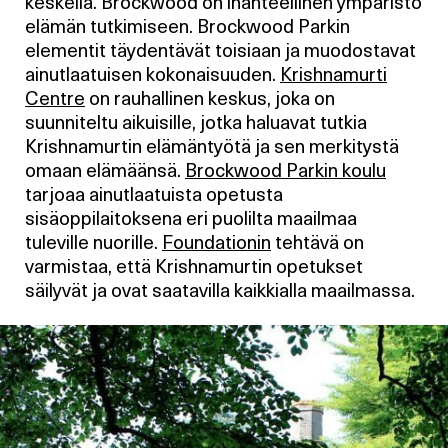
keskellä. Brockwood on ihanteellinen ympäristö
elämän tutkimiseen. Brockwood Parkin
elementit täydentävät toisiaan ja muodostavat
ainutlaatuisen kokonaisuuden.
Krishnamurti
Centre
on rauhallinen keskus, joka on
suunniteltu aikuisille, jotka haluavat tutkia
Krishnamurtin elämäntyötä ja sen merkitystä
omaan elämäänsä.
Brockwood Parkin koulu
tarjoaa ainutlaatuista opetusta
sisäoppilaitoksena eri puolilta maailmaa
tuleville nuorille.
Foundationin
tehtävä on
varmistaa, että Krishnamurtin opetukset
säilyvät ja ovat saatavilla kaikkialla maailmassa.