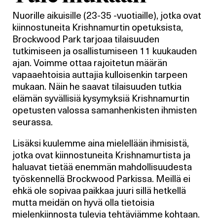
Nuorille aikuisille (23-35 -vuotiaille), jotka ovat
kiinnostuneita Krishnamurtin opetuksista,
Brockwood Park tarjoaa tilaisuuden
tutkimiseen ja osallistumiseen 11 kuukauden
ajan. Voimme ottaa rajoitetun määrän
vapaaehtoisia auttajia kulloisenkin tarpeen
mukaan. Näin he saavat tilaisuuden tutkia
elämän syvällisiä kysymyksiä Krishnamurtin
opetusten valossa samanhenkisten ihmisten
seurassa.
Lisäksi kuulemme aina mielellään ihmisistä,
jotka ovat kiinnostuneita Krishnamurtista ja
haluavat tietää enemmän mahdollisuudesta
työskennellä Brockwood Parkissa. Meillä ei
ehkä ole sopivaa paikkaa juuri sillä hetkellä
mutta meidän on hyvä olla tietoisia
mielenkiinnosta tulevia tehtäviämme kohtaan.