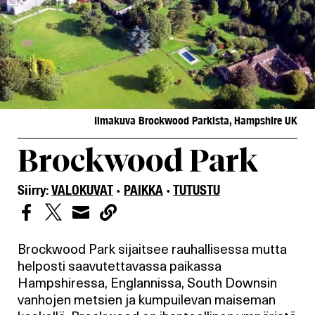
Ilmakuva Brockwood Parkista, Hampshire UK
Brockwood Park
Siirry:
VALOKUVAT
·
PAIKKA
·
TUTUSTU




Brockwood Park sijaitsee rauhallisessa mutta
helposti saavutettavassa paikassa
Hampshiressa, Englannissa, South Downsin
vanhojen metsien ja kumpuilevan maiseman