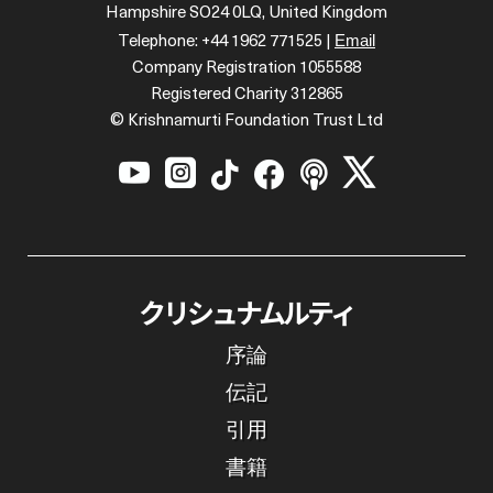
Hampshire SO24 0LQ, United Kingdom
Email
Telephone: +44 1962 771525 |
Company Registration 1055588
Registered Charity 312865
© Krishnamurti Foundation Trust Ltd






クリシュナムルティ
序論
伝記
引用
書籍