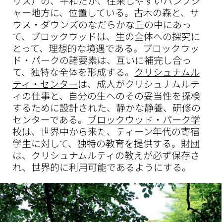
リス）の、平和だが、往来しやすいハンプシ
ャー地方に、位置している。古木の森と、サ
ウス・ダウンズのなだらかな丘の中にあっ
て、ブロックウッドは、生の全体への探究に
とって、理想的な境遇である。ブロックウッ
ド・パークの諸要素は、互いに補完し合っ
て、独特な全体を形成する。
クリシュナムル
ティ・センター
は、成人がクリシュナムルテ
ィの仕事と、自分の生へのその妥当性を探検
するために設計された、静かな静養、研修の
センターである。
ブロックウッド・パーク学
校は、世界中から来た、ティーン年代の寄宿
学生に対して、独特の教育を提供する。
財団
は、クリシュナムルティの教えが必ず保存さ
れ、世界的に利用可能であるようにする。