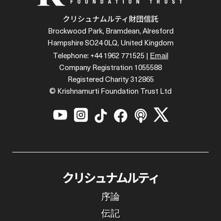
クリシュナムルティ財団信託
Brockwood Park, Bramdean, Alresford
Hampshire SO24 0LQ, United Kingdom
Email
Telephone: +44 1962 771525 |
Company Registration 1055588
Registered Charity 312865
© Krishnamurti Foundation Trust Ltd






クリシュナムルティ
序論
伝記