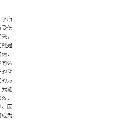
几乎所
备受伤
起来，
式就是
的话，
方向会
笼的动
定的方
。我能
那么，
见。因
何成为