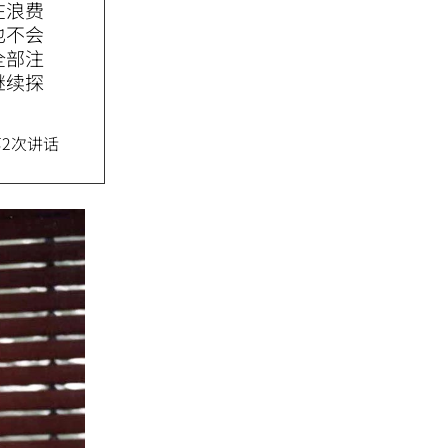
在浪费
也不会
全部注
继续探
第2次讲话