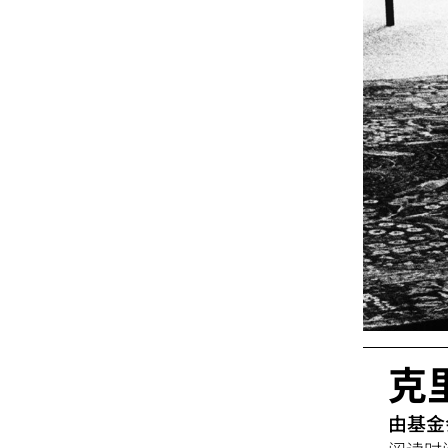
克
由基金