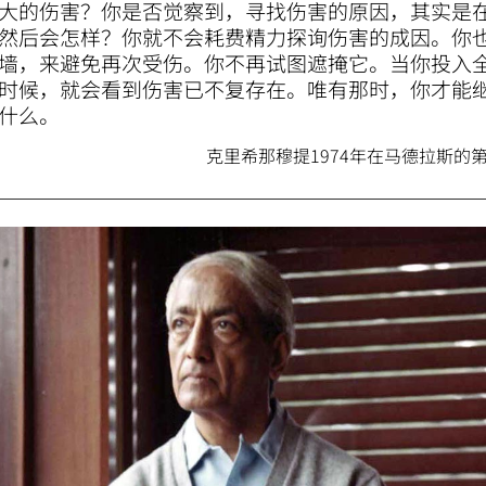
大的伤害？你是否觉察到，寻找伤害的原因，其实是
然后会怎样？你就不会耗费精力探询伤害的成因。你
墙，来避免再次受伤。你不再试图遮掩它。当你投入
时候，就会看到伤害已不复存在。唯有那时，你才能
什么。
克里希那穆提1974年在马德拉斯的