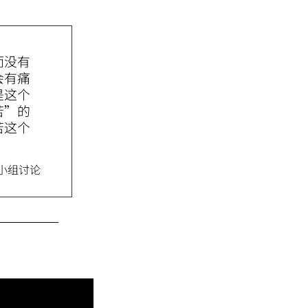
而没有
会有痛
是这个
苦”的
苦这个
次小组讨论