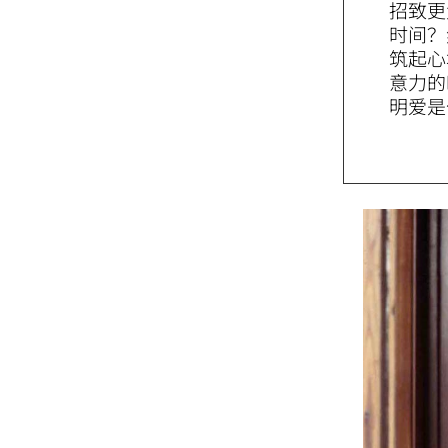
招致更
时间？
筑起心
意力的
明爱是