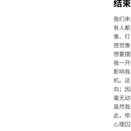
结束
我们来
有人都
害、打
感觉像
想要摆
我一开
影响我
机。这
向；因
毫无动
虽然我
此，带
心理囚