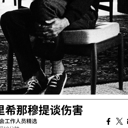
里希那穆提谈伤害
会工作人员精选

